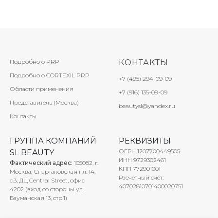
Подробно о PRP
КОНТАКТЫ
Подробно о CORTEXIL PRP
+7 (495) 294-09-09
Области применения
+7 (916) 135-09-09
Представитель (Москва)
beautysl@yandex.ru
Контакты
ГРУППА КОМПАНИЙ
РЕКВИЗИТЫ
ОГРН 1207700449505
SL BEAUTY
ИНН 9729302461
Фактический адрес:
105082, г.
КПП
772901001
Москва, Спартаковская пл. 14,
Расчётный счёт:
с.3, ДЦ Central Street, офис
40702810701400020751
4202 (вход со стороны ул.
Бауманская 13, стр.1)