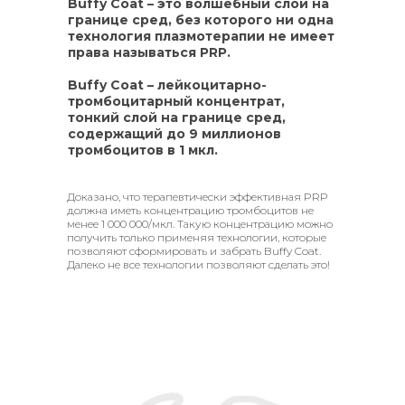
Buffy Coat – это волшебный слой на
границе сред, без которого ни одна
технология плазмотерапии не имеет
права называться PRP.
Buffy Coat
– лейкоцитарно-
тромбоцитарный концентрат,
тонкий слой на границе сред,
содержащий до 9 миллионов
тромбоцитов в 1 мкл.
Доказано, что терапевтически эффективная PRP
должна иметь концентрацию тромбоцитов не
менее 1 000 000/мкл. Такую концентрацию можно
получить только применяя технологии, которые
позволяют сформировать и забрать Buffy Coat.
Далеко не все технологии позволяют сделать это!