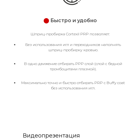
⬤
Быстро и удобно
Шприц-пробирка Cortexil PRP позволяет:
Без использования игл и переходников наполнять
шприц-пробирку кровью.
В одно движение отбирать PPP слой (слой с бедной
тромбоцитами плазмой).
Максимально точно и быстро отбирать PRP с Buffy coat
без использования игл.
Видеопрезентация