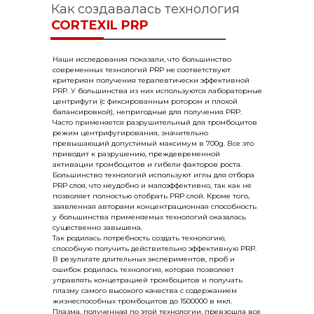
Как создавалась технология
CORTEXIL PRP
Наши исследования показали, что большинство
современных технологий PRP не соответствуют
критериям получения терапевтически эффективной
PRP. У большинства из них используются лабораторные
центрифуги (с фиксированным ротором и плохой
балансировкой), непригодные для получения PRP.
Часто применяется разрушительный для тромбоцитов
режим центрифугирования, значительно
превышающий допустимый максимум в 700g. Все это
приводит к разрушению, преждевременной
активации тромбоцитов и гибели факторов роста.
Большинство технологий используют иглы для отбора
PRP слоя, что неудобно и малоэффективно, так как не
позволяет полностью отобрать PRP слой. Кроме того,
заявленная авторами концентрационная способность
у большинства применяемых технологий оказалась
существенно завышена.
Так родилась потребность создать технологию,
способную получить действительно эффективную PRP.
В результате длительных экспериментов, проб и
ошибок родилась технология, которая позволяет
управлять концетрацией тромбоцитов и получать
плазму самого высокого качества с содержанием
жизнеспособных тромбоцитов до 1500000 в мкл.
Плазма, полученная по этой технологии, превзошла все