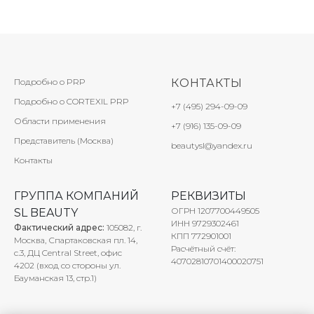
Подробно о PRP
КОНТАКТЫ
Подробно о CORTEXIL PRP
+7 (495) 294-09-09
Области применения
+7 (916) 135-09-09
Представитель (Москва)
beautysl@yandex.ru
Контакты
ГРУППА КОМПАНИЙ
РЕКВИЗИТЫ
ОГРН 1207700449505
SL BEAUTY
ИНН 9729302461
Фактический адрес:
105082, г.
КПП
772901001
Москва, Спартаковская пл. 14,
Расчётный счёт:
с.3, ДЦ Central Street, офис
40702810701400020751
4202 (вход со стороны ул.
Бауманская 13, стр.1)